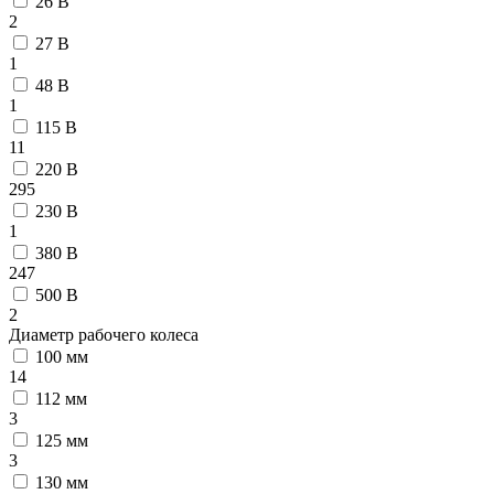
26 В
2
27 В
1
48 В
1
115 В
11
220 В
295
230 В
1
380 В
247
500 В
2
Диаметр рабочего колеса
100 мм
14
112 мм
3
125 мм
3
130 мм