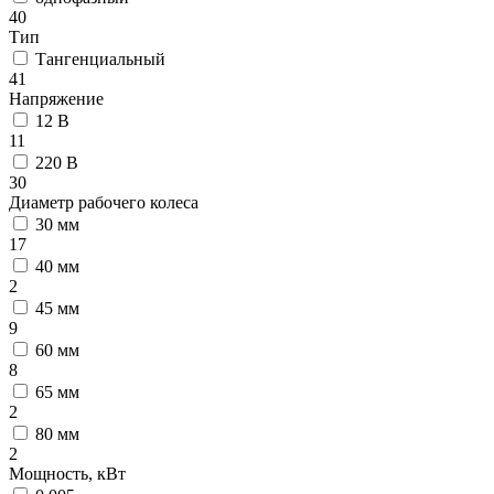
40
Тип
Тангенциальный
41
Напряжение
12 В
11
220 В
30
Диаметр рабочего колеса
30 мм
17
40 мм
2
45 мм
9
60 мм
8
65 мм
2
80 мм
2
Мощность, кВт