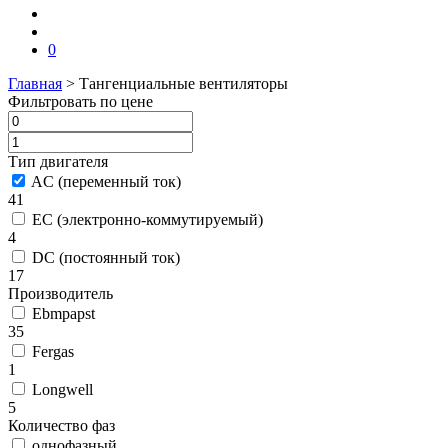
0
Главная
>
Тангенциальные вентиляторы
Фильтровать по цене
Тип двигателя
AC (переменный ток)
41
EC (электронно-коммутируемый)
4
DC (постоянный ток)
17
Производитель
Ebmpapst
35
Fergas
1
Longwell
5
Количество фаз
однофазный