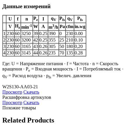
Данные измерений
P
q
P
q
P
U
f
n
I
e
V
fs
V
fs
H
-1
3
V
W
A
Pa
cfm
in.wg
min
m
/h
z
1
230
60
3250
39
0.25
390
0
230
0.00
2
230
60
3200
42
0.25
355
25
210
0.10
3
230
60
3165
43
0.26
305
50
180
0,20
4
230
60
3145
44
0.26
235
70
135
0.28
Где: U = Напряжение питания · f = Частота · n = Скорость
вращения · P
= Входная мощность · I = Потребляемый ток ·
e
q
= Расход воздуха · p
= Увелич. давления
V
fs
W2S130-AA03-21
Просмотр
Скачать
Расшифровка артикулов
Просмотр
Скачать
Похожие товары
Related Products