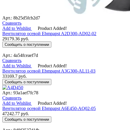
Арт.: 8b25d5fcb2d7
Сравнить
Add to Wishlist
Product Added!
Вентилятор осевой Ebmpapst A2D300-AD02-02
29179.36
руб.
Сообщить о поступлении
Арт.: 4a54fceaef7d
Сравнить
Add to Wishlist
Product Added!
Вентилятор осевой Ebmpapst A3G300-AL11-03
33169.7
руб.
Сообщить о поступлении
Арт.: 93a1aef7fc78
Сравнить
Add to Wishlist
Product Added!
Вентилятор осевой Ebmpapst A6E450-AQ02-05
47242.77
руб.
Сообщить о поступлении