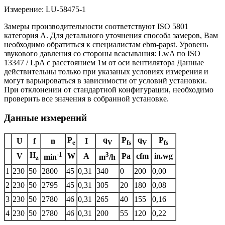
Измерение: LU-58475-1
Замеры производительности соответствуют ISO 5801
категория А. Для детального уточнения способа замеров, Вам
необходимо обратиться к специалистам ebm-papst. Уровень
звукового давления со стороны всасывания: LwA по ISO
13347 / LpA с расстоянием 1м от оси вентилятора Данные
действительны только при указаных условиях измерения и
могут варьироваться в зависимости от условий установки.
При отклонении от стандартной конфигурации, необходимо
проверить все значения в собранной установке.
Данные измерений
P
q
P
q
P
U
f
n
I
e
V
fs
V
fs
H
-1
3
V
W
A
Pa
cfm
in.wg
min
m
/h
z
1
230
50
2800
45
0,31
340
0
200
0,00
2
230
50
2795
45
0,31
305
20
180
0,08
3
230
50
2780
46
0,31
265
40
155
0,16
4
230
50
2780
46
0,31
200
55
120
0,22