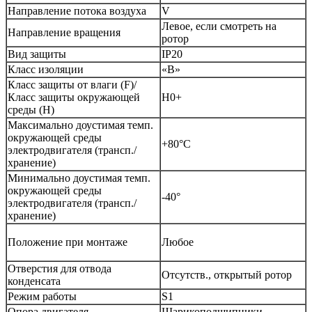
Направление потока воздуха
V
Левое, если смотреть на
Направление вращения
ротор
Вид защиты
IP20
Класс изоляции
«B»
Класс защиты от влаги (F)/
Класс защиты окружающей
H0+
среды (H)
Максимально доустимая темп.
окружающей среды
+80°С
электродвигателя (трансп./
хранение)
Минимально доустимая темп.
окружающей среды
-40°
электродвигателя (трансп./
хранение)
Положение при монтаже
Любое
Отверстия для отвода
Отсутств., открытый ротор
конденсата
Режим работы
S1
Опора двигателя
Шарикоподшипники