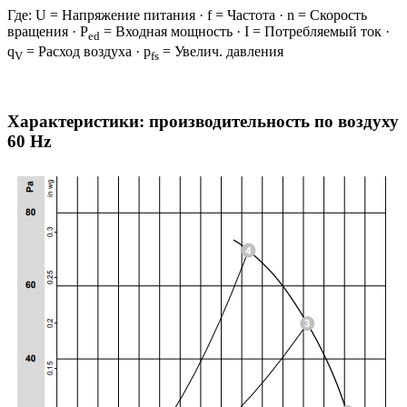
Где: U = Напряжение питания · f = Частота · n = Скорость
вращения · P
= Входная мощность · I = Потребляемый ток ·
ed
q
= Расход воздуха · p
= Увелич. давления
V
fs
Характеристики: производительность по воздуху
60 Hz