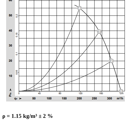
ρ = 1.15 kg/m³ ± 2 %